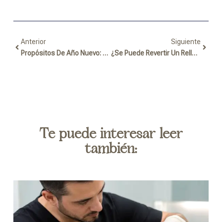
Ant
Sigui
Anterior
Siguiente
Propósitos De Año Nuevo: Regálate Tiempo Para Ti En 2026
¿Se Puede Revertir Un Relleno Mal Realizado? Tranquilidad, En Muchos Casos Sí
Te puede interesar leer
también: