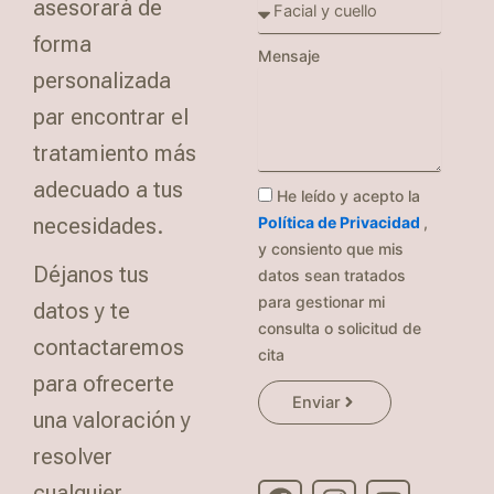
asesorará de
forma
Mensaje
personalizada
par encontrar el
tratamiento más
adecuado a tus
He leído y acepto la
necesidades.
Política de Privacidad
,
y consiento que mis
Déjanos tus
datos sean tratados
para gestionar mi
datos y te
consulta o solicitud de
contactaremos
cita
para ofrecerte
Enviar
una valoración y
F
I
Y
resolver
a
n
o
c
s
u
cualquier